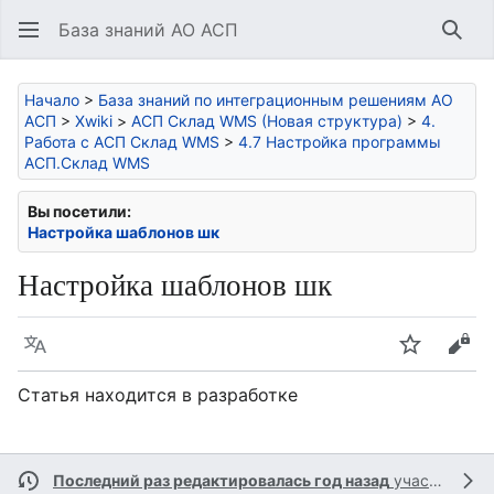
База знаний АО АСП
Най
Начало
>
База знаний по интеграционным решениям АО
АСП
>
Xwiki
>
АСП Склад WMS (Новая структура)
>
4.
Работа с АСП Склад WMS
>
4.7 Настройка программы
АСП.Склад WMS
Вы посетили:
Настройка шаблонов шк
Настройка шаблонов шк
Язык
Следить
Про
Статья находится в разработке
Последний раз редактировалась год назад
участником