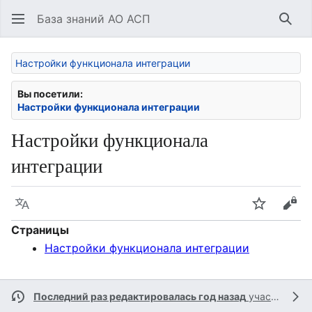
База знаний АО АСП
Най
Настройки функционала интеграции
Вы посетили:
Настройки функционала интеграции
Настройки функционала
интеграции
Язык
Следить
Про
Страницы
Настройки функционала интеграции
Последний раз редактировалась год назад
участником