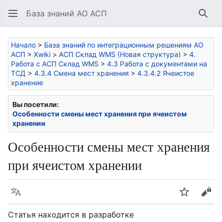
База знаний АО АСП
Най
Начало
>
База знаний по интеграционным решениям АО
АСП
>
Xwiki
>
АСП Склад WMS (Новая структура)
>
4.
Работа с АСП Склад WMS
>
4.3 Работа с документами на
ТСД
>
4.3.4 Смена мест хранения
>
4.3.4.2 Ячеистое
хранение
Вы посетили:
Особенности смены мест хранения при ячеистом
хранении
Особенности смены мест хранения
при ячеистом хранении
Язык
Следить
Про
Статья находится в разработке