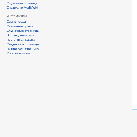
Случайная страница
Справка по MediaWiki
Инструменты
Ссылки сюда
Связанные правки
Служебные страницы
Версия для печати
Постоянная ссылка
Сведения о странице
Цитировать страницу
Узнать свойства