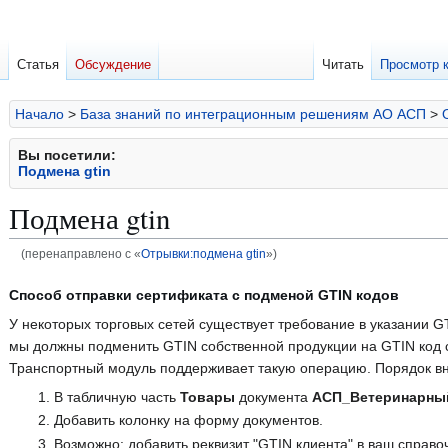
Статья
Обсуждение
Читать
Просмотр 
Начало
>
База знаний по интеграционным решениям АО АСП
>
Вы посетили:
Подмена gtin
Подмена gtin
(перенаправлено с «
Отрывки:подмена gtin
»)
Перейти
Перейти
Способ отправки сертификата с подменой GTIN кодов
к
к
У некоторых торговых сетей существует требование в указании GT
навигации
поиску
мы должны подменить GTIN собственной продукции на GTIN код 
Транспортный модуль поддерживает такую операцию. Порядок вн
В табличную часть
Товары
документа
АСП_Ветеринарны
Добавить колонку на форму документов.
Возможно: добавить реквизит "GTIN клиента" в ваш справо