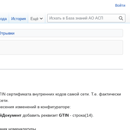
Войти
П
кода
История
Ещё
о
и
Отрывки
с
к
IN сертификата внутренних кодов самой сети. Т.е. фактически
сети.
есения изменений в конфигураторе:
йДокумент
добавить реквизит
GTIN
- строка(14).
чник номенклатуры.