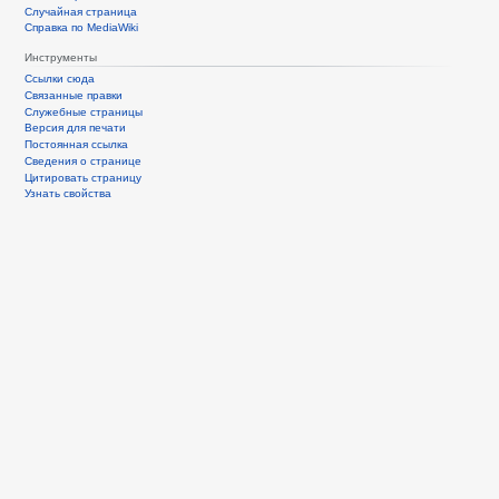
Случайная страница
Справка по MediaWiki
Инструменты
Ссылки сюда
Связанные правки
Служебные страницы
Версия для печати
Постоянная ссылка
Сведения о странице
Цитировать страницу
Узнать свойства