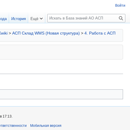
Войти
П
кода
История
Ещё
о
и
Xwiki
>
АСП Склад WMS (Новая структура)
>
4. Работа с АСП
с
к
 17:13.
ответственности
Мобильная версия