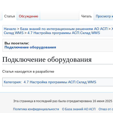
Статья
Обсуждение
Читать
Просмотр 
Начало
>
База знаний по интеграционным решениям АО АСП
>
Склад WMS
>
4.7 Настройка программы АСП.Склад WMS
Вы посетили:
Подключение оборудования
Подключение оборудования
Перейти
Перейти
Статья находится в разработке
к
к
Категория
:
4.7 Настройка программы АСП.Склад WMS
навигации
поиску
Эта страница в последний раз была отредактирована 16 июня 2025 в
Политика конфиденциальности
О База знаний АО АСП
Отказ от 