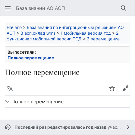
База знаний АО АСП
Най
Начало
>
База знаний по интеграционным решениям АО
АСП
>
3 асп.склад wms
>
1 мобильная версия тсд
>
2
функционал мобильной версии ТСД
>
3 перемещение
Вы посетили:
Полное перемещение
Полное перемещение
Язык
Следить
Про
Полное перемещение
Последний раз редактировалась год назад
участником