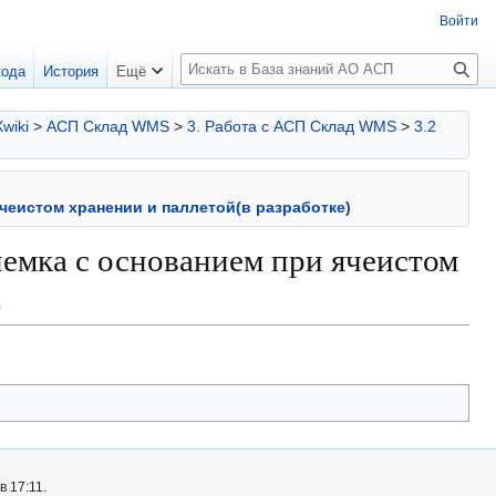
Войти
П
кода
История
Ещё
о
и
Xwiki
>
АСП Склад WMS
>
3. Работа с АСП Склад WMS
>
3.2
с
к
чеистом хранении и паллетой(в разработке)
емка с основанием при ячеистом
)
 17:11.