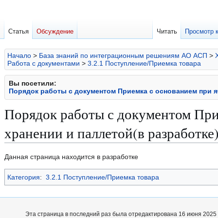
Статья
Обсуждение
Читать
Просмотр 
Начало
>
База знаний по интеграционным решениям АО АСП
>
Работа с документами
>
3.2.1 Поступление/Приемка товара
Вы посетили:
Порядок работы с документом Приемка с основанием при я
Порядок работы с документом При
хранении и паллетой(в разработке
Перейти
Перейти
Данная страница находится в разработке
к
к
Категория
:
3.2.1 Поступление/Приемка товара
навигации
поиску
Эта страница в последний раз была отредактирована 16 июня 2025 в