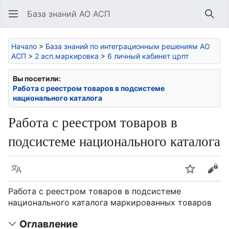
База знаний АО АСП
Най
Начало
>
База знаний по интеграционным решениям АО
АСП
>
2 асп.маркировка
>
6 личный кабинет црпт
Вы посетили:
Работа с реестром товаров в подсистеме
национального каталога
Работа с реестром товаров в
подсистеме национального каталога
Язык
Следить
Про
Работа с реестром товаров в подсистеме
национального каталога маркированных товаров
Оглавление