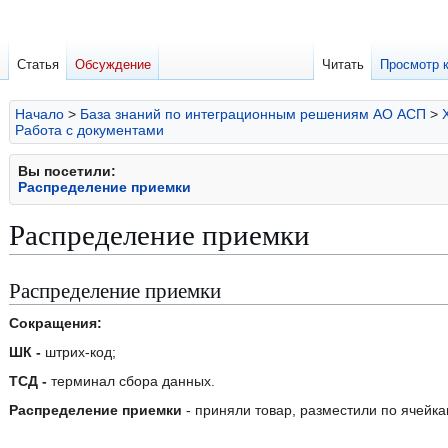
Статья
Обсуждение
Читать
Просмотр 
Начало
>
База знаний по интеграционным решениям АО АСП
>
Работа с документами
Вы посетили:
Распределение приемки
Распределение приемки
Распределение приемки
Перейти
Перейти
к
к
Сокращения:
навигации
поиску
ШК -
штрих-код;
ТСД -
терминал сбора данных.
Распределение приемки
- приняли товар, разместили по ячейка