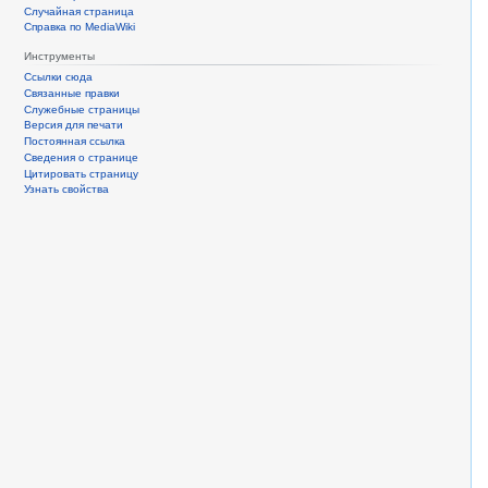
Случайная страница
Справка по MediaWiki
Инструменты
Ссылки сюда
Связанные правки
Служебные страницы
Версия для печати
Постоянная ссылка
Сведения о странице
Цитировать страницу
Узнать свойства