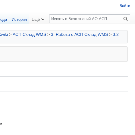
Войти
П
кода
История
Ещё
о
и
Xwiki
>
АСП Склад WMS
>
3. Работа с АСП Склад WMS
>
3.2
с
к
м.