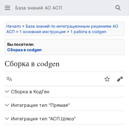
База знаний АО АСП
Най
Начало
>
База знаний по интеграционным решениям АО
АСП
>
1 основная инструкция
>
1 работа в codgen
Вы посетили:
Сборка в codgen
Сборка в codgen
Язык
Следить
Про
Сборка в КодГен
Интеграция тип "Прямая"
Интеграция тип "АСП.Шлюз"