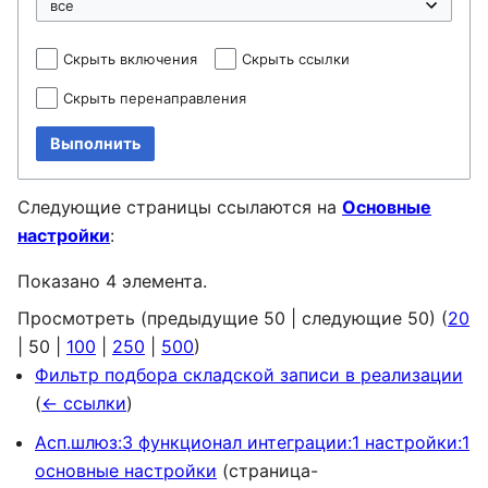
Скрыть включения
Скрыть ссылки
Скрыть перенаправления
Выполнить
Следующие страницы ссылаются на
Основные
настройки
:
Показано 4 элемента.
Просмотреть (
предыдущие 50
|
следующие 50
) (
20
|
50
|
100
|
250
|
500
)
Фильтр подбора складской записи в реализации
(
← ссылки
)
Асп.шлюз:3 функционал интеграции:1 настройки:1
основные настройки
(страница-