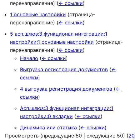
перенаправление)
(
← ссылки
)
1 основные настройки
(страница-
перенаправление)
(
← ссылки
)
5 асп.шлюз:3 функционал интеграции:1
настройки:1 основные настройки
(страница-
перенаправление)
(
← ссылки
)
Начало
(
← ссылки
)
Выгрузка регистрация документов
(
←
ссылки
)
4 выгрузка регистрация документов
(
←
ссылки
)
Асп.шлюз:3 функционал интеграции:1
настройки:0 вкладки
(
← ссылки
)
Динамика или статика
(
← ссылки
)
Просмотреть (
предыдущие 50
|
следующие 50
) (
20