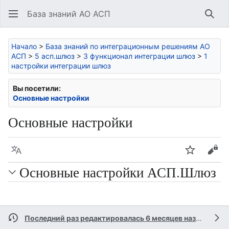
База знаний АО АСП
Най
Начало
>
База знаний по интеграционным решениям АО
АСП
>
5 асп.шлюз
>
3 функционал интеграции шлюз
>
1
настройки интеграции шлюз
Вы посетили:
Основные настройки
Основные настройки
Язык
Следить
Про
Основные настройки АСП.Шлюз
Последний раз редактировалась 6 месяцев назад
участ