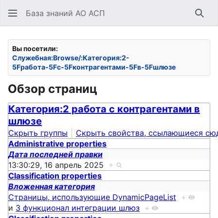
База знаний АО АСП
Най
Вы посетили:
Служебная:Browse/:Категория:2-
5Fработа-5Fс-5Fконтрагентами-5Fв-5Fшлюзе
Обзор страниц
Категория:2 работа с контрагентами в
шлюзе
Скрыть группы
Скрыть свойства, ссылающиеся сю
Administrative properties
Дата последней правки
13:30:29, 16 апрель 2025
+
Classification properties
Вложенная категория
Страницы, использующие DynamicPageList
+
и
3 функционал интеграции шлюз
+