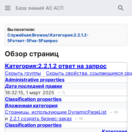
База знаний АО АСП
Най
Вы посетили:
Служебная:Browse/:Категория:2.2.1.2-
5Fответ-5Fна-5Fзапрос
Обзор страниц
Категория:2.2.1.2 ответ на запрос
Скрыть группы
Скрыть свойства, ссылающиеся сю
Administrative properties
Дата последней правки
18:32:15, 1 март 2025
+
Classification properties
Вложенная категория
Страницы, использующие DynamicPageList
+
и
2.2.1 создать бизнес-заказ
+
Classification properties
Категория