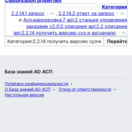
Classification properties
Категория
2.2.14.1 запрос
+
,
2.2.14.2 ответ на запрос
+
и
Асп.маркировка:7 api:2 станция управления
заказами v2.0:2 описание api:2.2 описание
api:2.2.14 получить версию суз и api:начало
+
База знаний АО АСП
Политика конфиденциальности
О База знаний АО АСП
Отказ от ответственности
Настольная версия