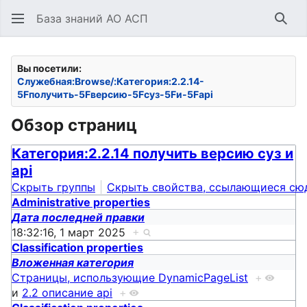
База знаний АО АСП
Най
Вы посетили:
Служебная:Browse/:Категория:2.2.14-
5Fполучить-5Fверсию-5Fсуз-5Fи-5Fapi
Обзор страниц
Категория:2.2.14 получить версию суз и
api
Скрыть группы
Скрыть свойства, ссылающиеся сю
Administrative properties
Дата последней правки
18:32:16, 1 март 2025
+
Classification properties
Вложенная категория
Страницы, использующие DynamicPageList
+
и
2.2 описание api
+