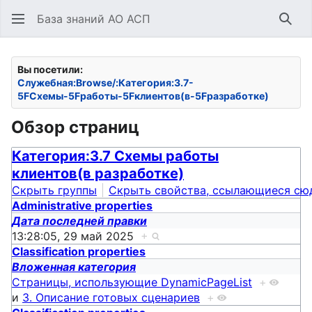
База знаний АО АСП
Най
Вы посетили:
Служебная:Browse/:Категория:3.7-
5FСхемы-5Fработы-5Fклиентов(в-5Fразработке)
Обзор страниц
Категория:3.7 Схемы работы
клиентов(в разработке)
Скрыть группы
Скрыть свойства, ссылающиеся сю
Administrative properties
Дата последней правки
13:28:05, 29 май 2025
+
Classification properties
Вложенная категория
Страницы, использующие DynamicPageList
+
и
3. Описание готовых сценариев
+