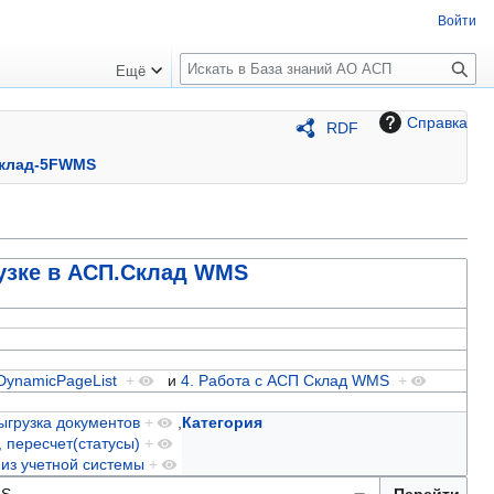
Войти
П
Ещё
о
и
Справка
RDF
с
к
Склад-5FWMS
рузке в АСП.Склад WMS
DynamicPageList
+
и
4. Работа с АСП Склад WMS
+
ыгрузка документов
+
,
Категория
, пересчет(статусы)
+
 из учетной системы
+