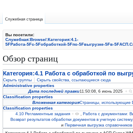
Служебная страница
Вы посетили:
Служебная:Browse/:Категория:4.1-
5FРабота-5Fс-5Fобработкой-5Fпо-5Fвыгрузке-5Fв-5FАСП.
Обзор страниц
Перейти
Перейти
Категория:4.1 Работа с обработкой по выг
к
к
Скрыть группы
Скрыть свойства, ссылающиеся сюда
навигации
поиску
Administrative properties
Дата последней правки
11:50:08, 6 июнь 2025
+
Classification properties
Вложенная категория
Страницы, использующие 
Classification properties
4.10 Регламентные задания
+
,
Работа с документами: В
Возврат результатов обработки документов в учетную систему
и
Первичная выгрузка справочников