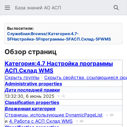
База знаний АО АСП
Най
Вы посетили:
Служебная:Browse/:Категория:4.7-
5FНастройка-5Fпрограммы-5FАСП.Склад-5FWMS
Обзор страниц
Категория:4.7 Настройка программы
АСП.Склад WMS
Скрыть группы
Скрыть свойства, ссылающиеся сю
Administrative properties
Дата последней правки
13:32:30, 6 июнь 2025
+
Classification properties
Вложенная категория
Страницы, использующие DynamicPageList
+
и
4. Работа с АСП Склад WMS
+