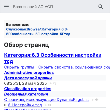
База знаний АО АСП
Най
Вы посетили:
Служебная:Browse/:Категория:6.3-
5FОсобенности-5Fнастройки-5Fтсд
Обзор страниц
Категория:6.3 Особенности настройки
тсд
Скрыть группы
Скрыть свойства, ссылающиеся сю
Administrative properties
Дата последней правки
08:25:31, 28 май 2025
+
Classification properties
Вложенная категория
Страницы, использующие DynamicPageList
+
и
6. Настройки тсд
+