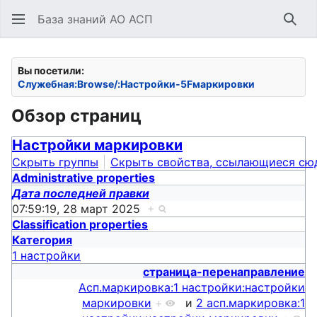
База знаний АО АСП
Най
Вы посетили:
Служебная:Browse/:Настройки-5Fмаркировки
Обзор страниц
Настройки маркировки
Скрыть группы
Скрыть свойства, ссылающиеся сю
Administrative properties
Дата последней правки
07:59:19, 28 март 2025
+
Classification properties
Категория
1 настройки
страница-перенаправление
Асп.маркировка:1 настройки:настройки
маркировки
+
и
2 асп.маркировка:1