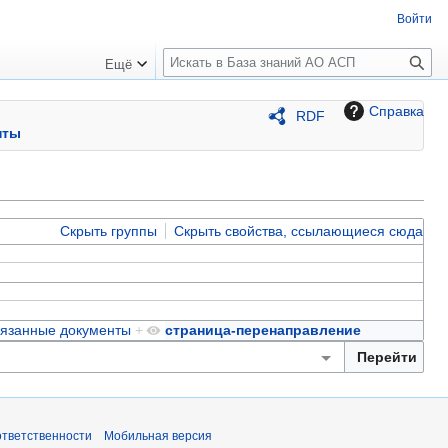
Войти
П
Ещё
о
и
Справка
RDF
с
нты
к
Скрыть группы
Скрыть свойства, ссылающиеся сюда
вязанные документы
+
страница-перенаправление
ответственности
Мобильная версия