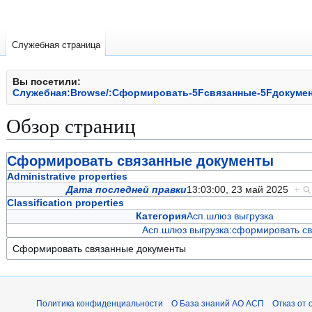
Служебная страница
Вы посетили:
Служебная:Browse/:Сформировать-5Fсвязанные-5Fдокуме
Обзор страниц
Перейти
Перейти
Сформировать связанные документы
к
к
Administrative properties
навигации
поиску
Дата последней правки
13:03:00, 23 май 2025
+
Classification properties
Категория
Асп.шлюз выгрузка
Асп.шлюз выгрузка:сформировать с
Политика конфиденциальности
О База знаний АО АСП
Отказ от 