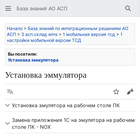
База знаний АО АСП
Най
Начало
>
База знаний по интеграционным решениям АО
АСП
>
3 асп.склад wms
>
1 мобильная версия тсд
>
1
настройки мобильной версии ТСД
Вы посетили:
Установка эммулятора
Установка эммулятора
Язык
Следить
Про
Установка эмулятора на рабочем столе ПК
Замена приложения 1С на эмулятора на рабочем
столе ПК - NOX