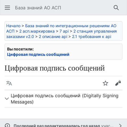
База знаний АО АСП
Най
Начало
>
База знаний по интеграционным решениям АО
АСП
>
2 асп.маркировка
>
7 api
>
2 станция управления
заказами v2.0
>
2 описание api
>
2.1 требования к api
Вы посетили:
Цифровая подпись сообщений
Цифровая подпись сообщений
Язык
Следить
Про
Цифровая подпись сообщений (Digitally Signing
Messages)
Последний раз редактировалась год назад
участником