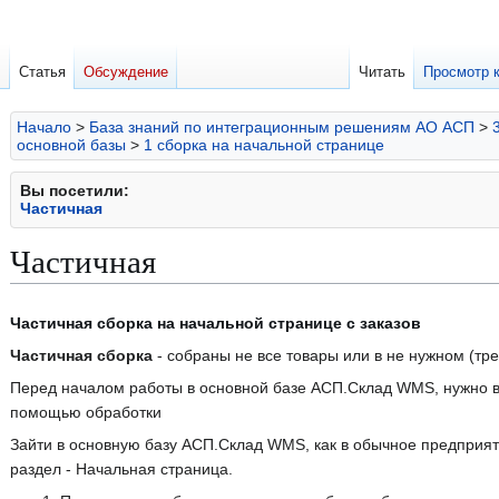
Статья
Обсуждение
Читать
Просмотр 
Начало
>
База знаний по интеграционным решениям АО АСП
>
основной базы
>
1 сборка на начальной странице
Вы посетили:
Частичная
Частичная
Перейти
Перейти
Частичная сборка на начальной странице с заказов
к
к
Частичная сборка
- собраны не все товары или в не нужном (тр
навигации
поиску
Перед началом работы в основной базе АСП.Склад WMS, нужно 
помощью обработки
Зайти в основную базу АСП.Склад WMS, как в обычное предприя
раздел - Начальная страница.