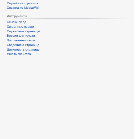
Случайная страница
Справка по MediaWiki
Инструменты
Ссылки сюда
Связанные правки
Служебные страницы
Версия для печати
Постоянная ссылка
Сведения о странице
Цитировать страницу
Узнать свойства