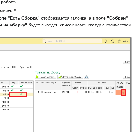
 работе/
ументы"
.
поле
"Есть Сборка"
отображается галочка, а в поле
"Собран"
ы на сборку"
будет выведен список номенклатур с количеством