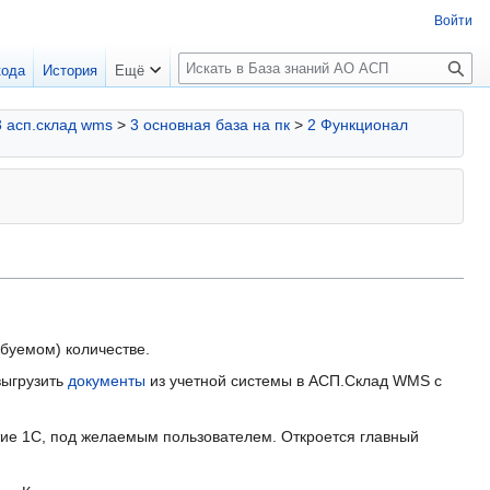
Войти
П
кода
История
Ещё
о
и
3 асп.склад wms
>
3 основная база на пк
>
2 Функционал
с
к
ебуемом) количестве.
выгрузить
документы
из учетной системы в АСП.Склад WMS с
тие 1С, под желаемым пользователем. Откроется главный