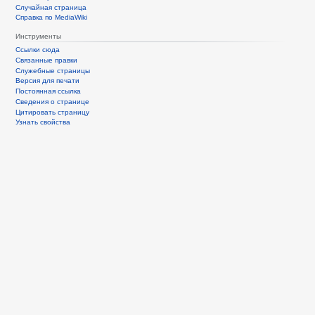
Случайная страница
Справка по MediaWiki
Инструменты
Ссылки сюда
Связанные правки
Служебные страницы
Версия для печати
Постоянная ссылка
Сведения о странице
Цитировать страницу
Узнать свойства