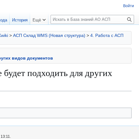
Войти
П
кода
История
Ещё
о
и
Xwiki
>
АСП Склад WMS (Новая структура)
>
4. Работа с АСП
с
к
других видов документов
е будет подходить для других
13:11.