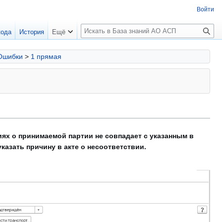
Войти
П
кода
История
Ещё
о
и
Ошибки
>
1 прямая
с
к
иях о принимаемой партии не совпадает с указанным в
азать причину в акте о несоответствии.