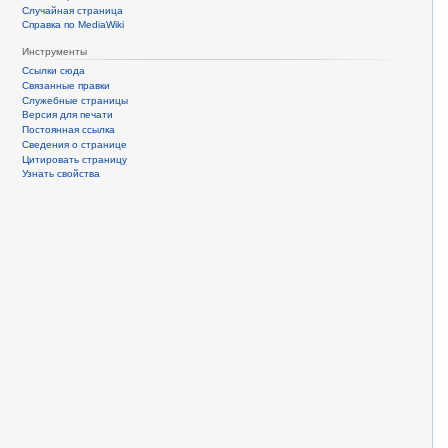
Случайная страница
Справка по MediaWiki
Инструменты
Ссылки сюда
Связанные правки
Служебные страницы
Версия для печати
Постоянная ссылка
Сведения о странице
Цитировать страницу
Узнать свойства