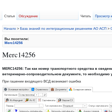
Статья
Обсуждение
Читать
Просмотр 
Начало
>
База знаний по интеграционным решениям АО АСП
>
Вы посетили:
Merc14256
Merc14256
Перейти
Перейти
MERC14256: Так как номер транспортного средства в сведен
к
к
ветеринарно-сопроводительном документе, то необходимо ук
навигации
поиску
При гашении входящего ВСД возникает ошибка