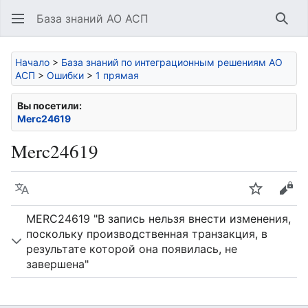
База знаний АО АСП
Най
Начало
>
База знаний по интеграционным решениям АО
АСП
>
Ошибки
>
1 прямая
Вы посетили:
Merc24619
Merc24619
Язык
Следить
Про
MERC24619 "В запись нельзя внести изменения,
поскольку производственная транзакция, в
результате которой она появилась, не
завершена"