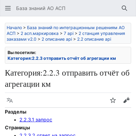
База знаний АО АСП
Най
Начало
>
База знаний по интеграционным решениям АО
АСП
>
2 асп.маркировка
>
7 api
>
2 станция управления
заказами v2.0
>
2 описание api
>
2.2 описание api
Вы посетили:
Категория:2.2.3 отправить отчёт об агрегации км
Категория
:
2.2.3 отправить отчёт об
агрегации км
Язык
Следить
Про
Разделы
2.2.3.1 запрос
Страницы
2.2.3.2 ответ на запрос