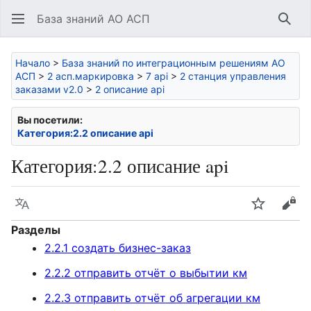
База знаний АО АСП
Най
Начало
>
База знаний по интеграционным решениям АО
АСП
>
2 асп.маркировка
>
7 api
>
2 станция управления
заказами v2.0
>
2 описание api
Вы посетили:
Категория:2.2 описание api
Категория
:
2.2 описание api
Язык
Следить
Про
Разделы
2.2.1 создать бизнес-заказ
2.2.2 отправить отчёт о выбытии км
2.2.3 отправить отчёт об агрегации км