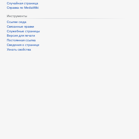
Случайная страница
Справка по MediaWiki
Инструменты
Ссылки сюда
Связанные правки
Служебные страницы
Версия для печати
Постоянная ссылка
Сведения о странице
Узнать свойства