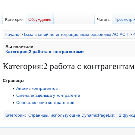
Категория
Обсуждение
Читать
Просмотр 
Начало
>
База знаний по интеграционным решениям АО АСП
>
Вы посетили:
Категория:2 работа с контрагентами
Категория
:
2 работа с контрагента
Перейти
Перейти
Страницы
к
к
Анализ контрагентов
навигации
поиску
Смена владельца у контрагента
Сопоставление контрагентов
Категории
:
Страницы, использующие DynamicPageList
2 функц