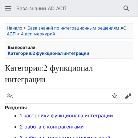
База знаний АО АСП
Най
Начало
>
База знаний по интеграционным решениям АО
АСП
>
4 асп.меркурий
Вы посетили:
Категория:2 функционал интеграции
Категория
:
2 функционал
интеграции
Язык
Следить
Про
Разделы
1 настройки функционала интеграции
2 работа с контрагентами
3 работа с товарами номенклатурой