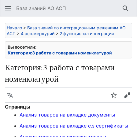
База знаний АО АСП
Най
Начало
>
База знаний по интеграционным решениям АО
АСП
>
4 асп.меркурий
>
2 функционал интеграции
Вы посетили:
Категория:3 работа с товарами номенклатурой
Категория
:
3 работа с товарами
номенклатурой
Язык
Следить
Про
Страницы
Анализ товаров на вкладке документы
Анализ товаров на вкладке с.з сертификаты
Анализ товаров на вкладке товары