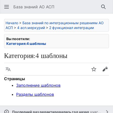
База знаний АО АСП
Най
Начало
>
База знаний по интеграционным решениям АО
АСП
>
4 асп.меркурий
>
2 функционал интеграции
Вы посетили:
Категория:4 шаблоны
Категория
:
4 шаблоны
Язык
Следить
Про
Страницы
Заполнение шаблонов
Разделы шаблонов
Последний раз редактировалась год назад
участником