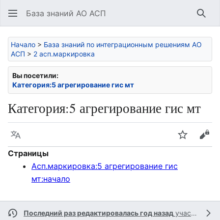
База знаний АО АСП
Най
Начало
>
База знаний по интеграционным решениям АО
АСП
>
2 асп.маркировка
Вы посетили:
Категория:5 агрегирование гис мт
Категория
:
5 агрегирование гис мт
Язык
Следить
Про
Страницы
Асп.маркировка:5 агрегирование гис
мт:начало
Последний раз редактировалась год назад
участником