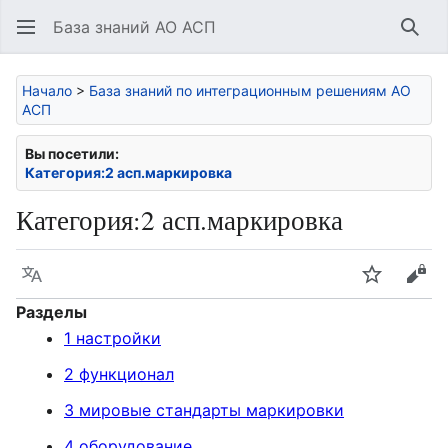
База знаний АО АСП
Най
Начало
>
База знаний по интеграционным решениям АО
АСП
Вы посетили:
Категория:2 асп.маркировка
Категория
:
2 асп.маркировка
Язык
Следить
Про
Разделы
1 настройки
2 функционал
3 мировые стандарты маркировки
4 оборудование