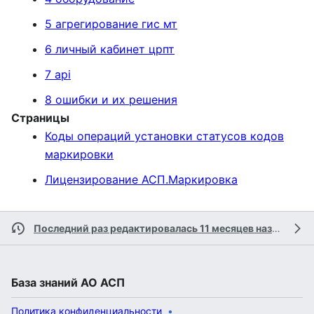
5 агрегирование гис мт
6 личный кабинет црпт
7 api
8 ошибки и их решения
Страницы
Коды операций установки статусов кодов
маркировки
Лицензирование АСП.Маркировка
Последний раз редактировалась 11 месяцев назад
учас
База знаний АО АСП
Политика конфиденциальности