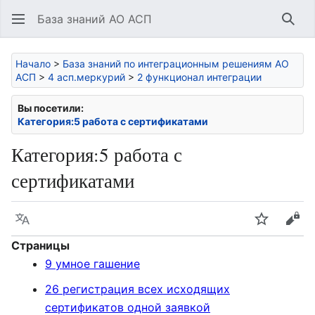
База знаний АО АСП
Най
Начало
>
База знаний по интеграционным решениям АО
АСП
>
4 асп.меркурий
>
2 функционал интеграции
Вы посетили:
Категория:5 работа с сертификатами
Категория
:
5 работа с
сертификатами
Язык
Следить
Про
Страницы
9 умное гашение
26 регистрация всех исходящих
сертификатов одной заявкой