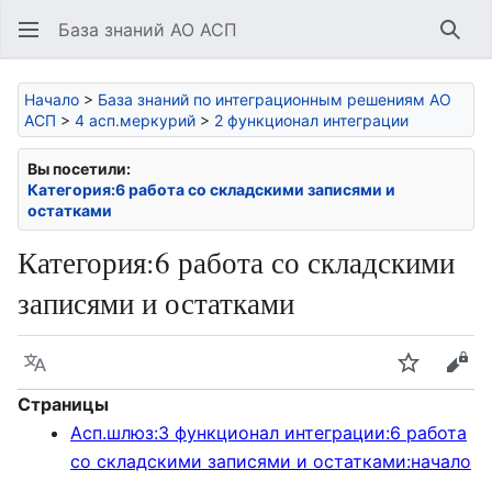
База знаний АО АСП
Най
Начало
>
База знаний по интеграционным решениям АО
АСП
>
4 асп.меркурий
>
2 функционал интеграции
Вы посетили:
Категория:6 работа со складскими записями и
остатками
Категория
:
6 работа со складскими
записями и остатками
Язык
Следить
Про
Страницы
Асп.шлюз:3 функционал интеграции:6 работа
со складскими записями и остатками:начало