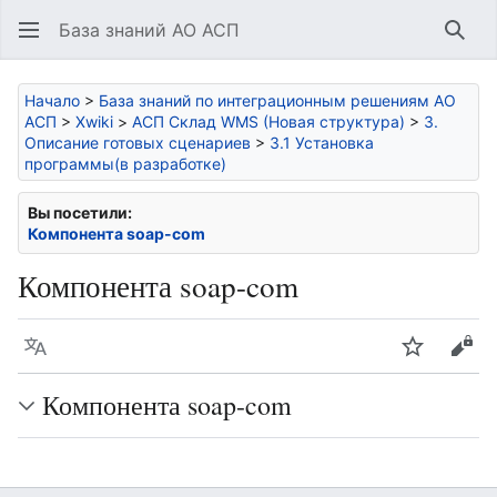
База знаний АО АСП
Най
Начало
>
База знаний по интеграционным решениям АО
АСП
>
Xwiki
>
АСП Склад WMS (Новая структура)
>
3.
Описание готовых сценариев
>
3.1 Установка
программы(в разработке)
Вы посетили:
Компонента soap-com
Компонента soap-com
Язык
Следить
Про
Компонента soap-com