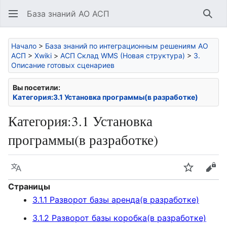
База знаний АО АСП
Най
Начало
>
База знаний по интеграционным решениям АО
АСП
>
Xwiki
>
АСП Склад WMS (Новая структура)
>
3.
Описание готовых сценариев
Вы посетили:
Категория:3.1 Установка программы(в разработке)
Категория
:
3.1 Установка
программы(в разработке)
Язык
Следить
Про
Страницы
3.1.1 Разворот базы аренда(в разработке)
3.1.2 Разворот базы коробка(в разработке)