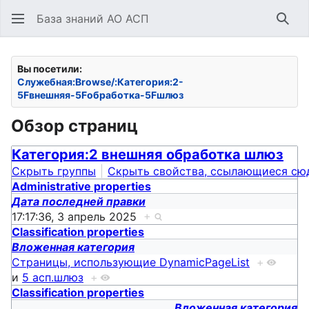
База знаний АО АСП
Най
Вы посетили:
Служебная:Browse/:Категория:2-
5Fвнешняя-5Fобработка-5Fшлюз
Обзор страниц
Категория:2 внешняя обработка шлюз
Скрыть группы
Скрыть свойства, ссылающиеся сю
Administrative properties
Дата последней правки
17:17:36, 3 апрель 2025
+
Classification properties
Вложенная категория
Страницы, использующие DynamicPageList
+
и
5 асп.шлюз
+
Classification properties
Вложенная категория