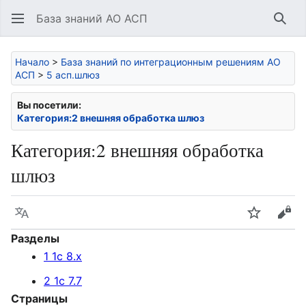
База знаний АО АСП
Най
Начало
>
База знаний по интеграционным решениям АО
АСП
>
5 асп.шлюз
Вы посетили:
Категория:2 внешняя обработка шлюз
Категория
:
2 внешняя обработка
шлюз
Язык
Следить
Про
Разделы
1 1с 8.х
2 1с 7.7
Страницы