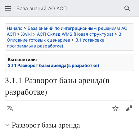
База знаний АО АСП
Най
Начало
>
База знаний по интеграционным решениям АО
АСП
>
Xwiki
>
АСП Склад WMS (Новая структура)
>
3.
Описание готовых сценариев
>
3.1 Установка
программы(в разработке)
Вы посетили:
3.1.1 Разворот базы аренда(в разработке)
3.1.1 Разворот базы аренда(в
разработке)
Язык
Следить
Про
Разворот базы аренда