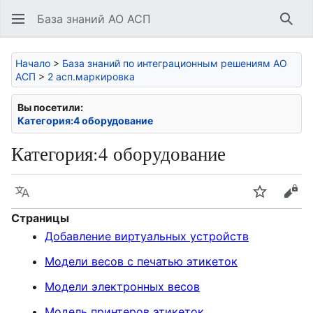
База знаний АО АСП
Най
Начало
>
База знаний по интеграционным решениям АО
АСП
>
2 асп.маркировка
Вы посетили:
Категория:4 оборудование
Категория
:
4 оборудование
Язык
Следить
Про
Страницы
Добавление виртуальных устройств
Модели весов с печатью этикеток
Модели электронных весов
Модель принтеров этикеток