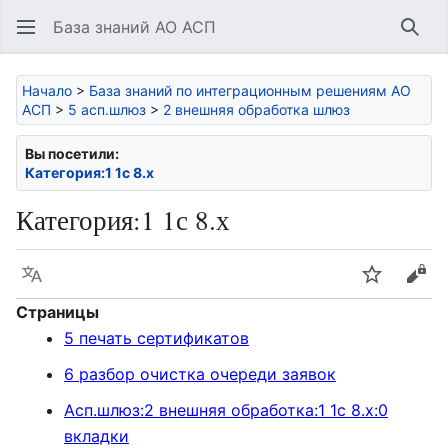
База знаний АО АСП
Най
Начало
>
База знаний по интеграционным решениям АО
АСП
>
5 асп.шлюз
>
2 внешняя обработка шлюз
Вы посетили:
Категория:1 1с 8.х
Категория
:
1 1с 8.х
Язык
Следить
Про
Страницы
5 печать сертификатов
6 разбор очистка очереди заявок
Асп.шлюз:2 внешняя обработка:1 1с 8.х:0
вкладки